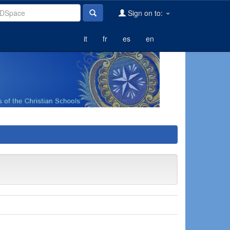
Sign on to:
it
fr
es
en