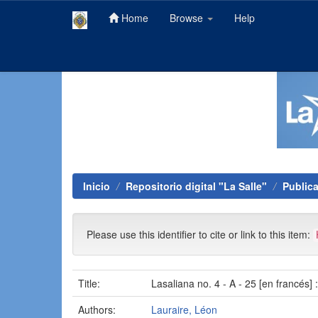
Home
Browse
Help
Skip
navigation
Inicio
Repositorio digital "La Salle"
Public
Please use this identifier to cite or link to this item:
Title:
Lasaliana no. 4 - A - 25 [en francés
Authors:
Lauraire, Léon