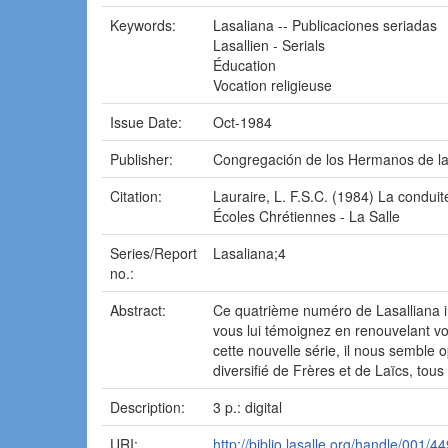
Keywords:
Lasaliana -- Publicaciones seriadas
Lasallien - Serials
Éducation
Vocation religieuse
Issue Date:
Oct-1984
Publisher:
Congregación de los Hermanos de las
Citation:
Lauraire, L. F.S.C. (1984) La condui
Écoles Chrétiennes - La Salle
Series/Report
Lasaliana;4
no.:
Abstract:
Ce quatrième numéro de Lasalliana in
vous lui témoignez en renouvelant v
cette nouvelle série, il nous semble o
diversifié de Frères et de Laïcs, tou
Description:
3 p.: digital
URI:
http://biblio.lasalle.org/handle/001/44