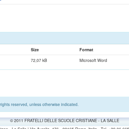
Size
Format
72,07 kB
Microsoft Word
rights reserved, unless otherwise indicated.
© 2011 FRATELLI DELLE SCUOLE CRISTIANE - LA SALLE
stiane - La Salle | Via Aurelia, 476 - 00165 Roma, Italia - Tel. +39 0