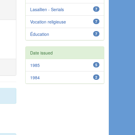
Lasallien - Serials
7
Vocation religieuse
7
Éducation
7
Date issued
1985
5
1984
2