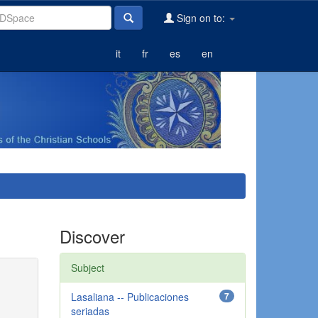
Sign on to:
it
fr
es
en
Discover
Subject
Lasaliana -- Publicaciones
7
seriadas