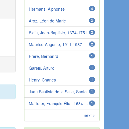
Hermans, Alphonse
4
Aroz, Léon de Marie
3
Blain, Jean-Baptiste, 1674-1751
2
Maurice-Auguste, 1911-1987
2
Frère, Bernanrd
1
Gareis, Arturo
1
Henry, Charles
1
Juan Bautista de la Salle, Santo
1
Maillefer, François-Élie , 1684-...
1
next >