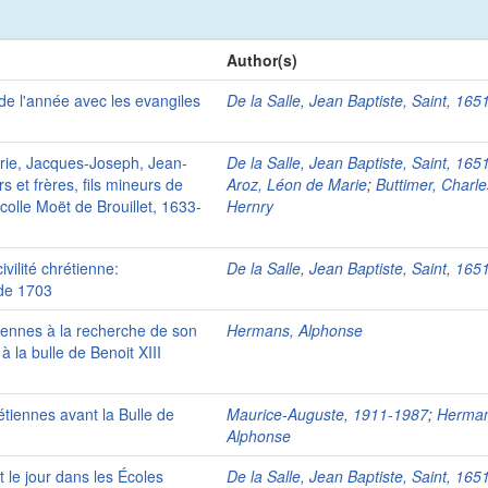
Author(s)
de l'année avec les evangiles
De la Salle, Jean Baptiste, Saint, 16
rie, Jacques-Joseph, Jean-
De la Salle, Jean Baptiste, Saint, 16
 et frères, fils mineurs de
Aroz, Léon de Marie
;
Buttimer, Charle
colle Moët de Brouillet, 1633-
Hernry
vilité chrétienne:
De la Salle, Jean Baptiste, Saint, 16
 de 1703
tiennes à la recherche de son
Hermans, Alphonse
à la bulle de Benoit XIII
tiennes avant la Bulle de
Maurice-Auguste, 1911-1987
;
Herman
Alphonse
t le jour dans les Écoles
De la Salle, Jean Baptiste, Saint, 16