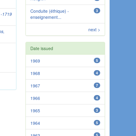
Conduite (éthique) -
3
51-1719
enseignement...
next >
s,
Date issued
1969
5
1968
4
1967
7
1966
4
1965
3
1964
5
1963
5