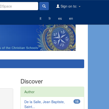
Sign on to:
it
fr
es
en
Discover
Author
De la Salle, Jean Baptiste,
15
Saint...