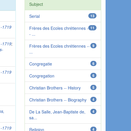
Subject
Serial
13
51-1719
Frères des Ecoles chrétiennes -
11
- ...
51-1719
;
Frères des Ecoles chrétiennes --
9
s-
...
Congregatie
6
51-1719
Congregation
6
Christian Brothers -- History
5
Christian Brothers -- Biography
4
s,
De La Salle, Jean-Baptiste de,
4
sa...
51-1719
Religion
4