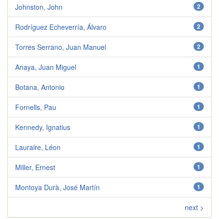
Johnston, John
2
Rodríguez Echeverría, Álvaro
2
Torres Serrano, Juan Manuel
2
Anaya, Juan Miguel
1
Botana, Antonio
1
Fornells, Pau
1
Kennedy, Ignatius
1
Lauraire, Léon
1
Miller, Ernest
1
Montoya Durà, José Martín
1
next >