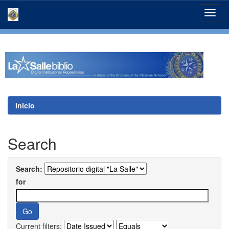
Skip
navigation
Inicio
Search
Search:
for
Current filters: