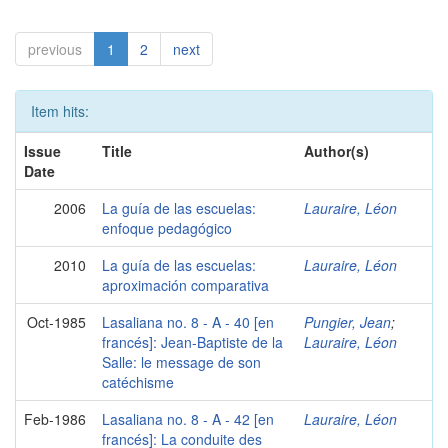
previous
1
2
next
Item hits:
Issue
Title
Author(s)
Date
2006
La guía de las escuelas:
Lauraire, Léon
enfoque pedagógico
2010
La guía de las escuelas:
Lauraire, Léon
aproximación comparativa
Oct-1985
Lasaliana no. 8 - A - 40 [en
Pungier, Jean
;
francés]: Jean-Baptiste de la
Lauraire, Léon
Salle: le message de son
catéchisme
Feb-1986
Lasaliana no. 8 - A - 42 [en
Lauraire, Léon
francés]: La conduite des