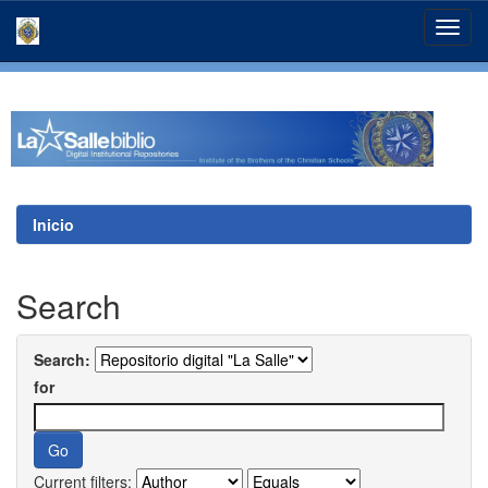
Skip
navigation
Inicio
Search
Search:
for
Current filters: