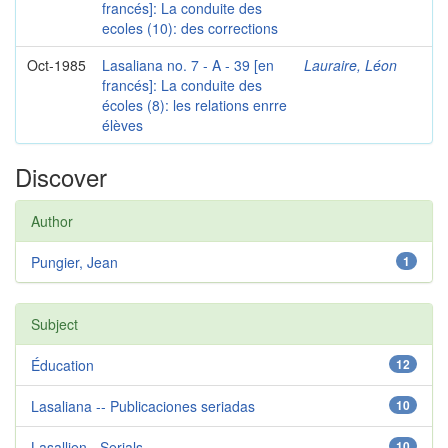
francés]: La conduite des
ecoles (10): des corrections
Oct-1985
Lasaliana no. 7 - A - 39 [en
Lauraire, Léon
francés]: La conduite des
écoles (8): les relations enrre
élèves
Discover
Author
Pungier, Jean
1
Subject
Éducation
12
Lasaliana -- Publicaciones seriadas
10
Lasallien - Serials
10