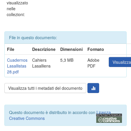
visualizzato
nelle
collezioni:
File in questo documento:
File
Descrizione
Dimensioni
Formato
Cuadernos
Cahiers
5,3 MB
Adobe
Visualizza
Lasallistas
Lasalliens
PDF
28.pdf
Visualizza tutti i metadati del documento
Questo documento è distribuito in accordo con
Licenza
Creative Commons