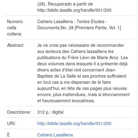
(28). Recuperado a partir de
http://biblio.lasalle.org/handle/001/200
Numero
Cahiers Lasalliens : Textes Etudes -
nella
Documents;No. 28 [Premiere Partie, Vol. 1]
collana:
Abstract:
Je ne crois pas nécessaire de recommander
aux lecteurs des Cahiers lassalliens les
publications du Frère Léon de Marie Aroz. Les
deux volumes dans lesquels it a présente déjà
divers actes d'état civil concernant Jean-
Baptiste de La Salle et ses proches suffiraient
en tout cas a me dispenser de le faire
aujourd'hui, en tète de ces pages plus neuves
encore, plus inattendues, mais si étonnamment
et heureusement évocatrices.
Descrizione:
312 p.: digital
URI:
http://biblio.lasalle.org/handle/001/200
È
Cahiers Lasalliens