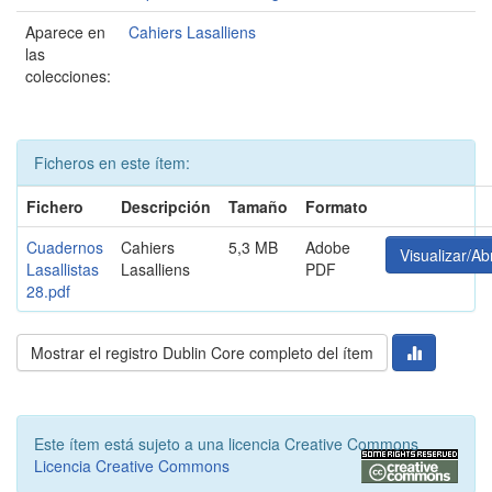
Aparece en
Cahiers Lasalliens
las
colecciones:
Ficheros en este ítem:
Fichero
Descripción
Tamaño
Formato
Cuadernos
Cahiers
5,3 MB
Adobe
Visualizar/Abr
Lasallistas
Lasalliens
PDF
28.pdf
Mostrar el registro Dublin Core completo del ítem
Este ítem está sujeto a una licencia Creative Commons
Licencia Creative Commons