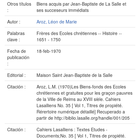
Otros títulos
Biens acquis par Jean-Baptiste de La Salle et
:
ses succeseurs immédiats
Autor :
Aroz, Léon de Marie
Palabras
Frères des Ecoles chrétiennes -- Histoire --
clave :
1651 - 1750
Fecha de
18-feb-1970
publicación
:
Editorial :
Maison Saint Jean-Baptiste de la Salle
Citación :
Aroz, L.M. (1970)Les Biens-fonds des Ecoles
chrétiennes et gratuites pour les graçon pauvres
de la Ville de Reims au XVIII sièle. Cahiers
Lasalliens No. 35 [ Vol 1, Titres de propiété.
Rérertoire numérique détaillé] Recuperado a
partir de http://biblio.lasalle.org/handle/001/205
Citación :
Cahiers Lasalliens : Textes Etudes -
Documents;No. 35 [ Vol 1, Titres de propiété.