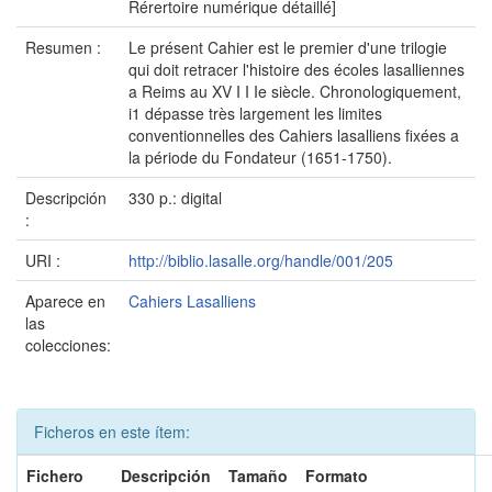
Rérertoire numérique détaillé]
Resumen :
Le présent Cahier est le premier d'une trilogie
qui doit retracer l'histoire des écoles lasalliennes
a Reims au XV I I Ie siècle. Chronologiquement,
i1 dépasse très largement les limites
conventionnelles des Cahiers lasalliens fixées a
la période du Fondateur (1651-1750).
Descripción
330 p.: digital
:
URI :
http://biblio.lasalle.org/handle/001/205
Aparece en
Cahiers Lasalliens
las
colecciones:
Ficheros en este ítem:
Fichero
Descripción
Tamaño
Formato