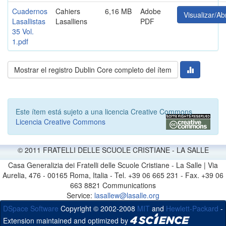
Cuadernos
Cahiers
6,16 MB
Adobe
Visualizar/Abr
Lasallistas
Lasalliens
PDF
35 Vol.
1.pdf
Mostrar el registro Dublin Core completo del ítem
Este ítem está sujeto a una licencia Creative Commons
Licencia Creative Commons
© 2011 FRATELLI DELLE SCUOLE CRISTIANE - LA SALLE
Casa Generalizia dei Fratelli delle Scuole Cristiane - La Salle | Via
Aurelia, 476 - 00165 Roma, Italia - Tel. +39 06 665 231 - Fax. +39 06
663 8821 Communications
Service:
lasallew@lasalle.org
DSpace Software
Copyright © 2002-2008
MIT
and
Hewlett-Packard
-
Extension maintained and optimized by