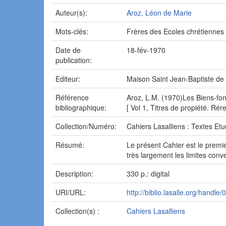
Auteur(s):
Aroz, Léon de Marie
Mots-clés:
Frères des Ecoles chrétiennes -
Date de
18-fév-1970
publication:
Editeur:
Maison Saint Jean-Baptiste de 
Référence
Aroz, L.M. (1970)Les Biens-fond
bibliographique:
[ Vol 1, Titres de propiété. Rér
Collection/Numéro:
Cahiers Lasalliens : Textes Etu
Résumé:
Le présent Cahier est le premie
très largement les limites conv
Description:
330 p.: digital
URI/URL:
http://biblio.lasalle.org/handle
Collection(s) :
Cahiers Lasalliens