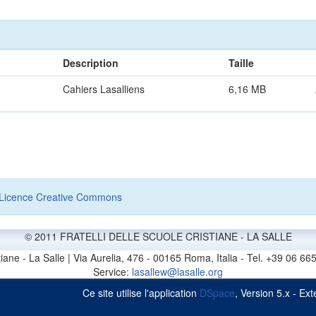
Description
Taille
Cahiers Lasalliens
6,16 MB
Licence Creative Commons
© 2011 FRATELLI DELLE SCUOLE CRISTIANE - LA SALLE
stiane - La Salle | Via Aurelia, 476 - 00165 Roma, Italia - Tel. +39 0
Service:
lasallew@lasalle.org
Ce site utilise l'application
DSpace
, Version 5.x - E