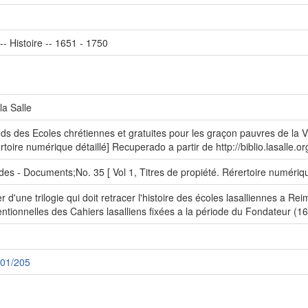
- Histoire -- 1651 - 1750
la Salle
s des Ecoles chrétiennes et gratuites pour les graçon pauvres de la Vi
ertoire numérique détaillé] Recuperado a partir de http://biblio.lasalle.
des - Documents;No. 35 [ Vol 1, Titres de propiété. Rérertoire numériqu
r d'une trilogie qui doit retracer l'histoire des écoles lasalliennes a R
entionnelles des Cahiers lasalliens fixées a la période du Fondateur (1
/001/205