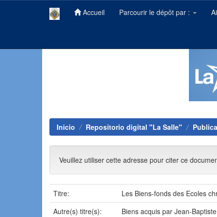
Accueil
Parcourir le dépôt par :
A
Skip
navigation
Inicio
Repositorio digital "La Salle"
Public
Veuillez utiliser cette adresse pour citer ce docume
Titre:
Les Biens-fonds des Ecoles chré
Autre(s) titre(s):
Biens acquis par Jean-Baptiste