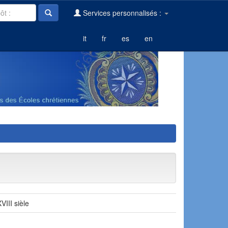
Services personnalisés :
it
fr
es
en
VIII sièle