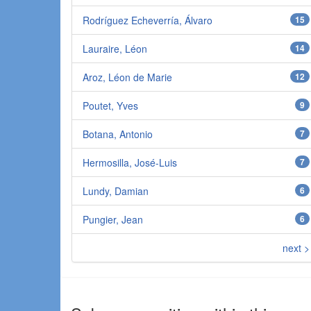
Rodríguez Echeverría, Álvaro
15
Lauraire, Léon
14
Aroz, Léon de Marie
12
Poutet, Yves
9
Botana, Antonio
7
Hermosilla, José-Luis
7
Lundy, Damian
6
Pungier, Jean
6
next >