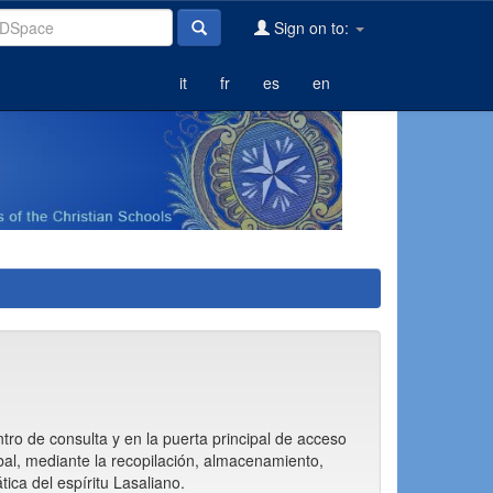
Sign on to:
it
fr
es
en
ntro de consulta y en la puerta principal de acceso
bal, mediante la recopilación, almacenamiento,
ica del espíritu Lasaliano.