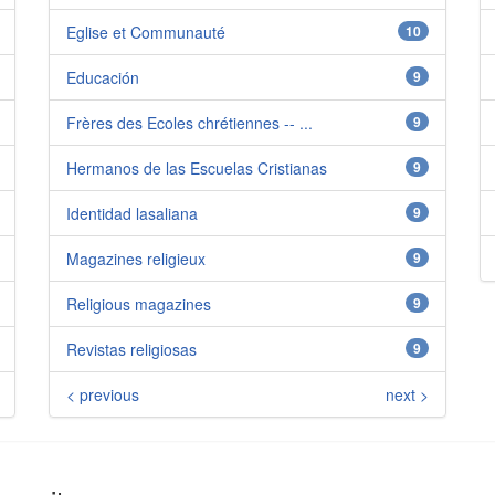
Eglise et Communauté
10
Educación
9
Frères des Ecoles chrétiennes -- ...
9
Hermanos de las Escuelas Cristianas
9
Identidad lasaliana
9
Magazines religieux
9
Religious magazines
9
Revistas religiosas
9
< previous
next >