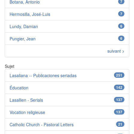
Botana, Antonio
7
Hermosilla, José-Luis
7
Lundy, Damian
6
Pungier, Jean
6
suivant >
Sujet
Lasaliana -- Publicaciones seriadas
251
Éducation
142
Lasallien - Serials
137
Vocation religieuse
137
Catholic Church - Pastoral Letters
21