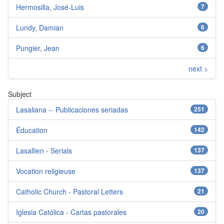
Hermosilla, José-Luis
7
Lundy, Damian
6
Pungier, Jean
6
next >
Subject
Lasaliana -- Publicaciones seriadas
251
Éducation
142
Lasallien - Serials
137
Vocation religieuse
137
Catholic Church - Pastoral Letters
21
Iglesia Católica - Cartas pastorales
20