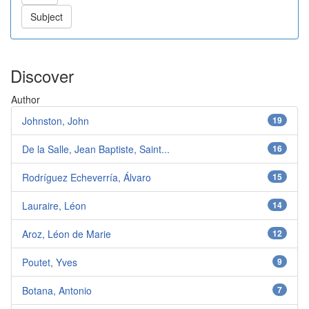
Discover
Author
Johnston, John
19
De la Salle, Jean Baptiste, Saint...
16
Rodríguez Echeverría, Álvaro
15
Lauraire, Léon
14
Aroz, Léon de Marie
12
Poutet, Yves
9
Botana, Antonio
7