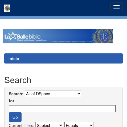
Skip
navigation
Inicio
Search
Search:
for
Current filters: