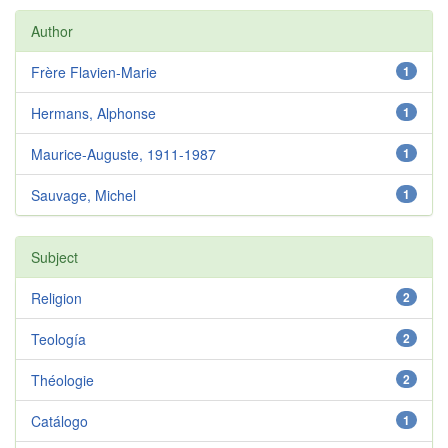
Author
Frère Flavien-Marie
1
Hermans, Alphonse
1
Maurice-Auguste, 1911-1987
1
Sauvage, Michel
1
Subject
Religion
2
Teología
2
Théologie
2
Catálogo
1