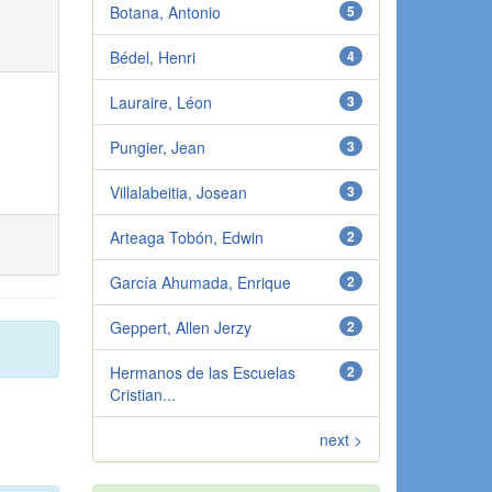
Botana, Antonio
5
Bédel, Henri
4
Lauraire, Léon
3
Pungier, Jean
3
Villalabeitia, Josean
3
Arteaga Tobón, Edwin
2
García Ahumada, Enrique
2
Geppert, Allen Jerzy
2
Hermanos de las Escuelas
2
Cristian...
next >