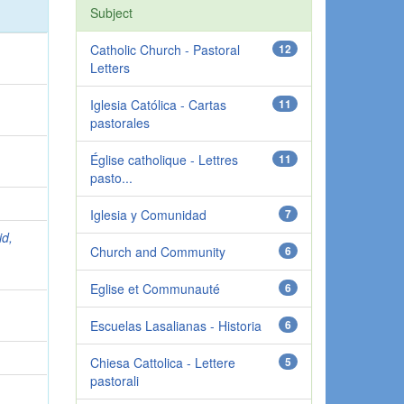
Subject
Catholic Church - Pastoral
12
Letters
Iglesia Católica - Cartas
11
pastorales
Église catholique - Lettres
11
pasto...
Iglesia y Comunidad
7
id,
Church and Community
6
Eglise et Communauté
6
Escuelas Lasalianas - Historia
6
Chiesa Cattolica - Lettere
5
pastorali