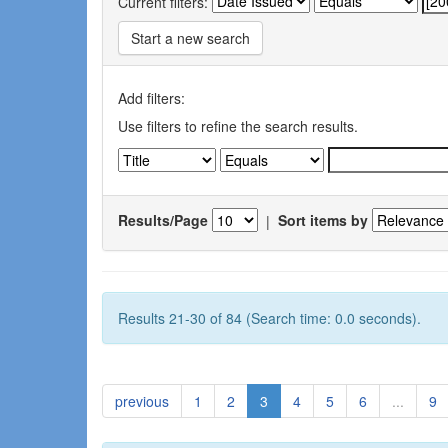
Current filters:
Start a new search
Add filters:
Use filters to refine the search results.
Results/Page
|
Sort items by
Results 21-30 of 84 (Search time: 0.0 seconds).
previous
1
2
3
4
5
6
...
9