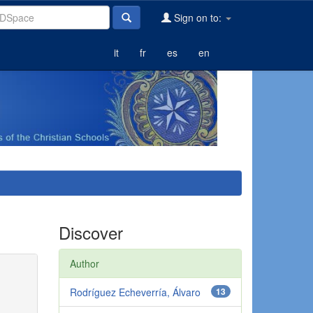
Sign on to:
it
fr
es
en
Discover
Author
Rodríguez Echeverría, Álvaro
13