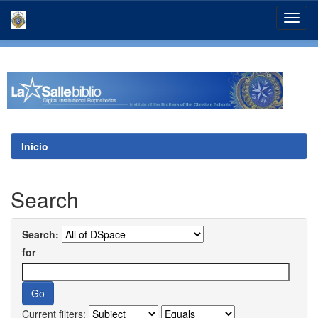
Skip
navigation
Inicio
Search
Search:
for
Current filters: