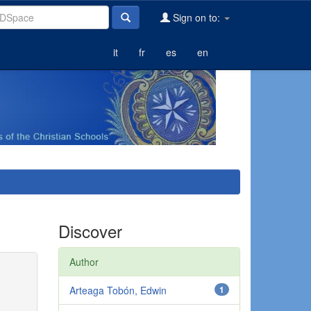
Sign on to:
it
fr
es
en
Discover
Author
Arteaga Tobón, Edwin
1