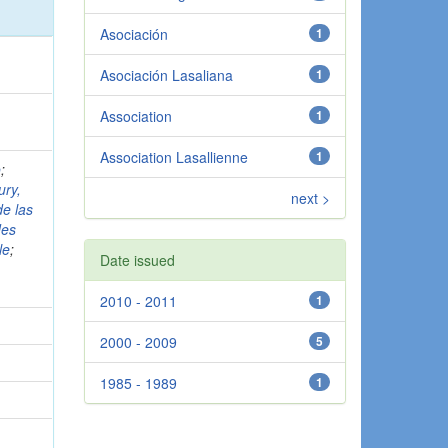
Asociación
1
Asociación Lasaliana
1
Association
1
Association Lasallienne
1
o
;
ury,
next >
e las
des
le
;
Date issued
2010 - 2011
1
2000 - 2009
5
1985 - 1989
1