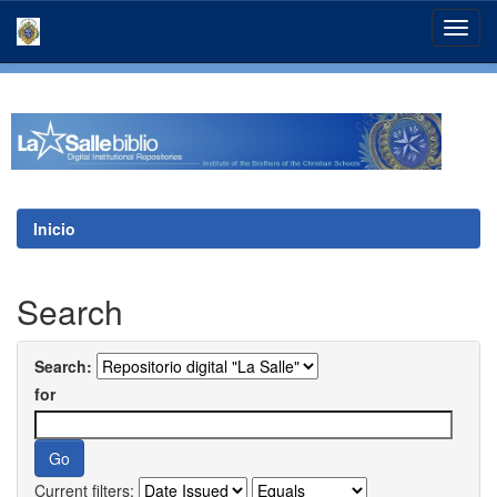
Skip
navigation
Inicio
Search
Search:
for
Current filters: