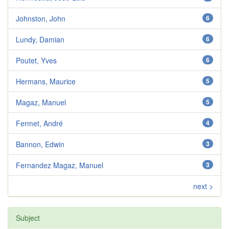
Johnston, John
6
Lundy, Damian
6
Poutet, Yves
6
Hermans, Maurice
5
Magaz, Manuel
5
Fermet, André
4
Bannon, Edwin
3
Fernandez Magaz, Manuel
3
next >
Subject