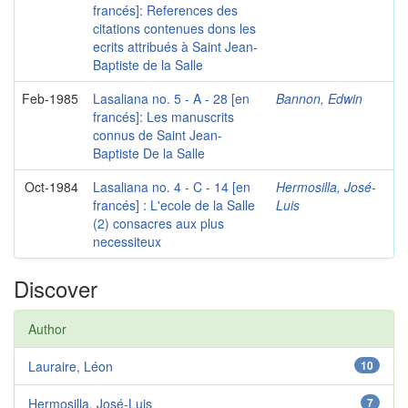
francés]: References des
citations contenues dons les
ecrits attribués à Saint Jean-
Baptiste de la Salle
Feb-1985
Lasaliana no. 5 - A - 28 [en
Bannon, Edwin
francés]: Les manuscrits
connus de Saint Jean-
Baptiste De la Salle
Oct-1984
Lasaliana no. 4 - C - 14 [en
Hermosilla, José-
francés] : L'ecole de la Salle
Luis
(2) consacres aux plus
necessiteux
Discover
Author
Lauraire, Léon
10
Hermosilla, José-Luis
7