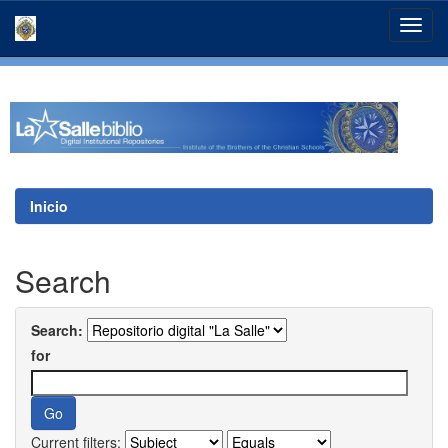
Skip
navigation
Inicio
Search
Search:
for
Current filters: