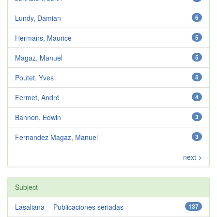
Lundy, Damian
6
Hermans, Maurice
5
Magaz, Manuel
5
Poutet, Yves
5
Fermet, André
4
Bannon, Edwin
3
Fernandez Magaz, Manuel
3
next >
Subject
Lasaliana -- Publicaciones seriadas
137