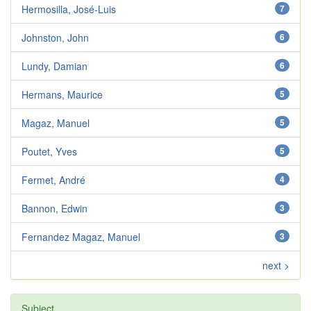
Hermosilla, José-Luis
7
Johnston, John
6
Lundy, Damian
6
Hermans, Maurice
5
Magaz, Manuel
5
Poutet, Yves
5
Fermet, André
4
Bannon, Edwin
3
Fernandez Magaz, Manuel
3
next >
Subject