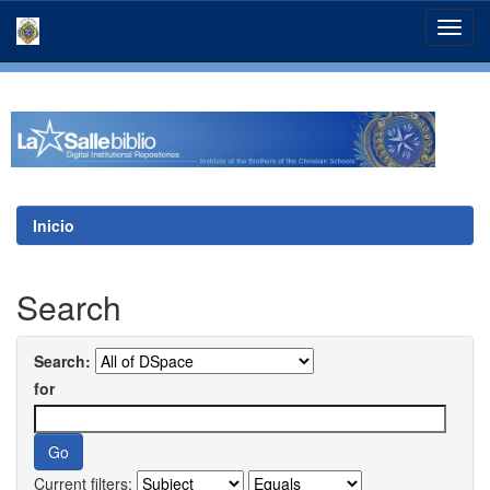
Skip
navigation
Inicio
Search
Search:
for
Current filters: