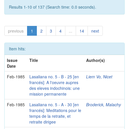
Results 1-10 of 137 (Search time: 0.0 seconds).
previous
1
2
3
4
...
14
next
Item hits:
Issue
Title
Author(s)
Date
Feb-1985
Lasaliana no. 5 - B - 25 [en
Liem Vo, Nicet
francés]: A l'oeuvre aupres
des eleves indochinois: une
mission permanente
Feb-1985
Lasaliana no. 5 - A - 30 [en
Broderick, Malachy
francés]: Meditations pour le
temps de la retraite, et
retraite dirigee