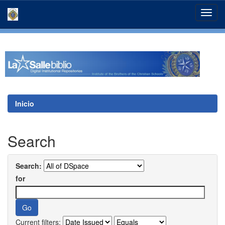
Skip
navigation
Inicio
Search
Search:
for
Current filters: