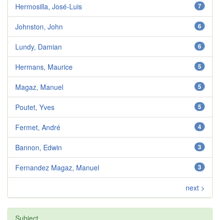
Hermosilla, José-Luis
7
Johnston, John
6
Lundy, Damian
6
Hermans, Maurice
5
Magaz, Manuel
5
Poutet, Yves
5
Fermet, André
4
Bannon, Edwin
3
Fernandez Magaz, Manuel
3
next >
Subject