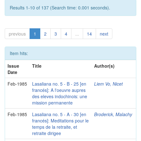
Results 1-10 of 137 (Search time: 0.001 seconds).
previous
1
2
3
4
...
14
next
Item hits:
Issue
Title
Author(s)
Date
Feb-1985
Lasaliana no. 5 - B - 25 [en
Liem Vo, Nicet
francés]: A l'oeuvre aupres
des eleves indochinois: une
mission permanente
Feb-1985
Lasaliana no. 5 - A - 30 [en
Broderick, Malachy
francés]: Meditations pour le
temps de la retraite, et
retraite dirigee