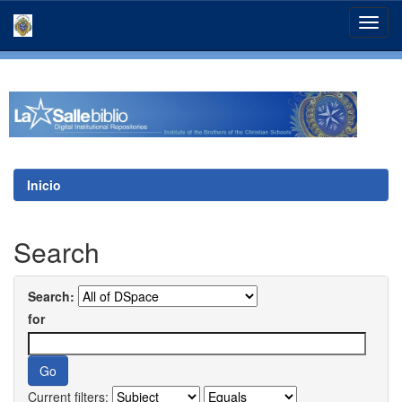
Skip
navigation
Inicio
Search
Search:
for
Current filters: