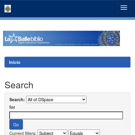
Skip
navigation
Inicio
Search
Search:
for
Current filters: