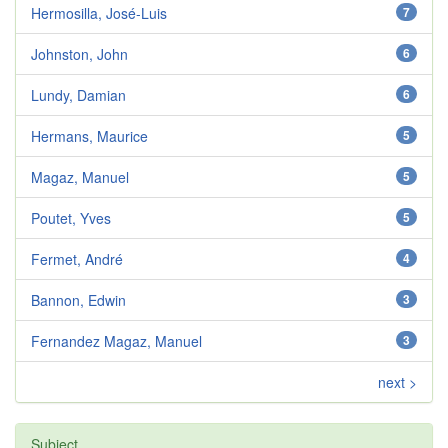
Hermosilla, José-Luis
7
Johnston, John
6
Lundy, Damian
6
Hermans, Maurice
5
Magaz, Manuel
5
Poutet, Yves
5
Fermet, André
4
Bannon, Edwin
3
Fernandez Magaz, Manuel
3
next >
Subject