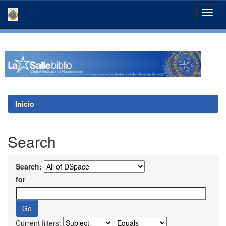
Skip
navigation
Inicio
Search
Search:
for
Current filters: