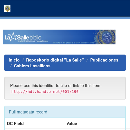
Skip
navigation
Inicio
Repositorio digital "La Salle"
Publicaciones
Cahiers Lasalliens
Please use this identifier to cite or link to this item:
http://hdl.handle.net/001/190
Full metadata record
DC Field
Value