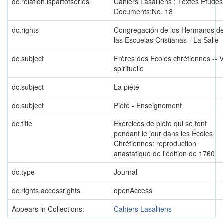
dc.relation.ispartofseries
Cahiers Lasalliens : Textes Etudes
Documents;No. 18
dc.rights
Congregación de los Hermanos d
las Escuelas Cristianas - La Salle
dc.subject
Frères des Ecoles chrétiennes -- V
spirituelle
dc.subject
La piété
dc.subject
Piété - Enseignement
dc.title
Exercices de piété qui se font
pendant le jour dans les Écoles
Chrétiennes: reproduction
anastatique de l'édition de 1760
dc.type
Journal
dc.rights.accessrights
openAccess
Appears in Collections:
Cahiers Lasalliens