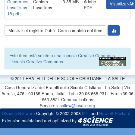
Cuadernos
Cahiers
3,35 MB
Adobe
Visualizar/Abr
Lasallistas
Lasalliens
PDF
18.pdf
Mostrar el registro Dublin Core completo del ítem
Este ítem está sujeto a una licencia Creative Commons
Licencia Creative Commons
© 2011 FRATELLI DELLE SCUOLE CRISTIANE - LA SALLE
Casa Generalizia dei Fratelli delle Scuole Cristiane - La Salle | Via
Aurelia, 476 - 00165 Roma, Italia - Tel. +39 06 665 231 - Fax. +39 06
663 8821 Communications
Service:
lasallew@lasalle.org
DSpace Software
Copyright © 2002-2008
MIT
and
Hewlett-Packard
-
Extension maintained and optimized by