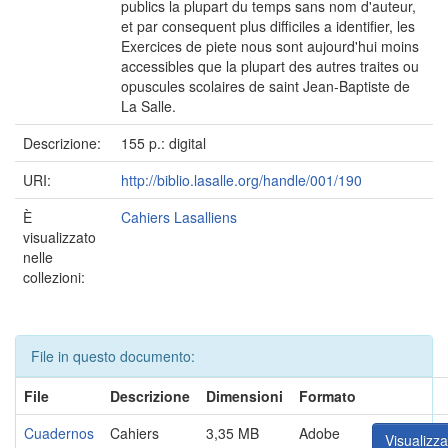
publics la plupart du temps sans nom d'auteur,
et par consequent plus difficiles a identifier, les
Exercices de piete nous sont aujourd'hui moins
accessibles que la plupart des autres traites ou
opuscules scolaires de saint Jean-Baptiste de
La Salle.
Descrizione:
155 p.: digital
URI:
http://biblio.lasalle.org/handle/001/190
È
Cahiers Lasalliens
visualizzato
nelle
collezioni:
File in questo documento:
File
Descrizione
Dimensioni
Formato
Cuadernos
Cahiers
3,35 MB
Adobe
Visualizza