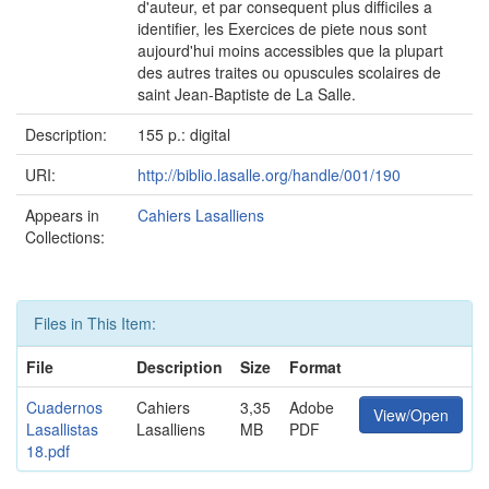
d'auteur, et par consequent plus difficiles a
identifier, les Exercices de piete nous sont
aujourd'hui moins accessibles que la plupart
des autres traites ou opuscules scolaires de
saint Jean-Baptiste de La Salle.
Description:
155 p.: digital
URI:
http://biblio.lasalle.org/handle/001/190
Appears in
Cahiers Lasalliens
Collections:
Files in This Item:
File
Description
Size
Format
Cuadernos
Cahiers
3,35
Adobe
View/Open
Lasallistas
Lasalliens
MB
PDF
18.pdf